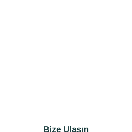
263
830
24
Bize Ulaşın