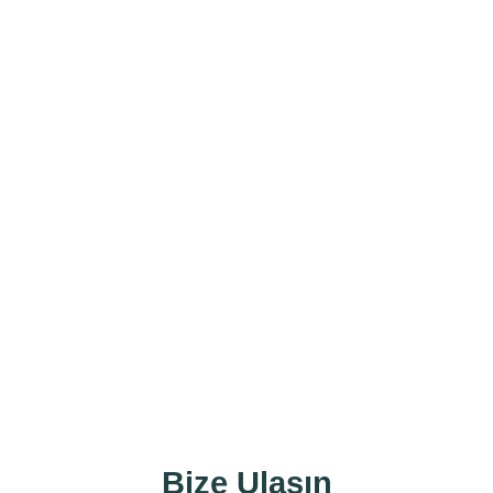
263
830
24
Bize Ulaşın