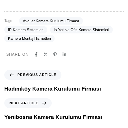
Tags:
Avcılar Kamera Kurulumu Firması
IP Kamera Sistemleri
İş Yeri ve Ofis Kamera Sistemleri
Kamera Montaj Hizmetleri
SHARE ON
P
PREVIOUS ARTICLE
r
e
Hadımköy Kamera Kurulumu Firması
v
i
N
NEXT ARTICLE
o
e
u
x
Yenibosna Kamera Kurulumu Firması
s
t
A
A