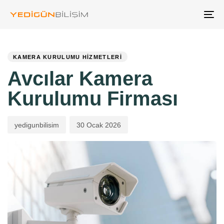
Skip
Skip
links
to
Tog
primary
nav
PUBLISHED
Author
Published
navigation
Skip
IN:
on:
to
KAMERA KURULUMU HIZMETLERI
content
Avcılar Kamera
Kurulumu Firması
yedigunbilisim
30 Ocak 2026