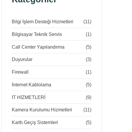
Bilgi İşlem Desteği Hizmetleri
(11)
Bilgisayar Teknik Servis
(1)
Call Center Yapılandırma
(5)
Duyurular
(3)
Firewall
(1)
İnternet Kablolama
(5)
IT HİZMETLERİ
(9)
Kamera Kurulumu Hizmetleri
(11)
Kartlı Geçiş Sistemleri
(5)