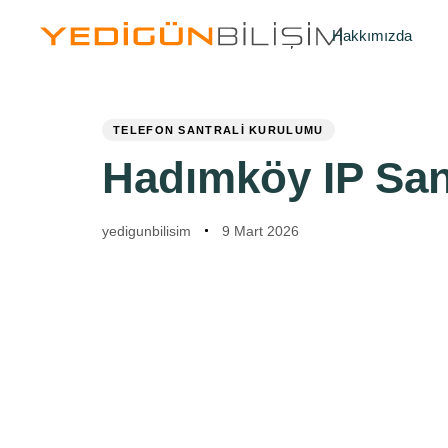
Skip
Skip
links
to
Hakkımızda
primary
navigation
Skip
to
TELEFON SANTRALI KURULUMU
PUBLISHED
Author
Published
content
IN:
on:
Hadımköy IP San
yedigunbilisim
9 Mart 2026